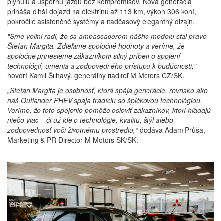
plynulú a úspornú jazdu bez kompromisov. Nová generácia
prináša dlhší dojazd na elektrinu až 113 km, výkon 306 koní,
pokročilé asistenčné systémy a nadčasový elegantný dizajn.
"Sme veľmi radi, že sa ambassadorom nášho modelu stal práve
Štefan Margita. Zdieľame spoločné hodnoty a veríme, že
spoločne prinesieme zákazníkom silný príbeh o spojení
technológií, umenia a zodpovedného prístupu k budúcnosti,"
hovorí Kamil Šilhavý, generálny riaditeľ M Motors CZ/SK.
„Štefan Margita je osobnosť, ktorá spája generácie, rovnako ako
náš Outlander PHEV spája tradíciu so špičkovou technológiou.
Veríme, že toto spojenie pomôže osloviť zákazníkov, ktorí hľadajú
niečo viac – či už ide o technológie, kvalitu, štýl alebo
zodpovednosť voči životnému prostrediu,“
dodáva Adam Průša,
Marketing & PR Director M Motors SK/SK.