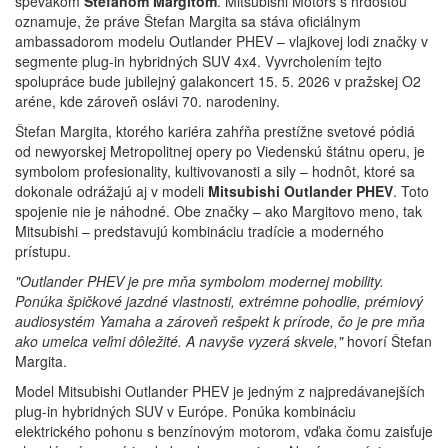
spevákom
Štefanom Margitom
. Mitsubishi Motors s hrdosťou
oznamuje, že práve Štefan Margita sa stáva oficiálnym
ambassadorom modelu Outlander PHEV – vlajkovej lodi značky v
segmente plug-in hybridných SUV 4x4. Vyvrcholením tejto
spolupráce bude jubilejný galakoncert 15. 5. 2026 v pražskej O2
aréne, kde zároveň oslávi 70. narodeniny.
Štefan Margita, ktorého kariéra zahŕňa prestížne svetové pódiá
od newyorskej Metropolitnej opery po Viedenskú štátnu operu, je
symbolom profesionality, kultivovanosti a sily – hodnôt, ktoré sa
dokonale odrážajú aj v modeli
Mitsubishi Outlander PHEV
. Toto
spojenie nie je náhodné. Obe značky – ako Margitovo meno, tak
Mitsubishi – predstavujú kombináciu tradície a moderného
prístupu.
"Outlander PHEV je pre mňa symbolom modernej mobility.
Ponúka špičkové jazdné vlastnosti, extrémne pohodlie, prémiový
audiosystém Yamaha a zároveň rešpekt k prírode, čo je pre mňa
ako umelca veľmi dôležité. A navyše vyzerá skvele,"
hovorí Štefan
Margita.
Model Mitsubishi Outlander PHEV je jedným z najpredávanejších
plug-in hybridných SUV v Európe. Ponúka kombináciu
elektrického pohonu s benzínovým motorom, vďaka čomu zaisťuje