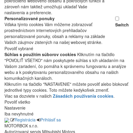
pokročilého webového obsahu a pokročilých funkcií a
zároveň nám taktiež umožňujú ukladať Vaše
nastavenia a preferencie.
Personalizované ponuky
Vďaka týmto cookies Vám môžeme zobrazovať
Switch
prostredníctvom internetových prehliadačov
personalizované ponuky, obsah a reklamy na základe
Vašich záujmov zistených na našej webovej stránke.
Povoliť vybrané
Súhlas s použitím súborov cookies
Kliknutím na tlačidlo
"POVOLIŤ VŠETKO" nám poskytujete súhlas s ich ukladaním na
Vašom zariadení, čo pomáha k správnemu fungovaniu a analýze
webu a k poskytovaniu personalizovaného obsahu na našich
komunikačných kanáloch.
Kliknutím na tlačidlo "NASTAVENIE" môžete povoliť alebo blokovať
jednotlivé typy cookies. Toto môžete kedykoľvek zmeniť.
Viac sa dozviete v našich
Zásadách používania cookies
.
Povoliť všetko
Nastavenie
Iba nevyhnutné
Registrácia
Prihlásiť sa
MOTORBOX s.r.o.
Autorizovaný servis Mitsubishi Motors