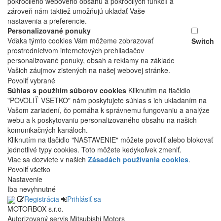
pokročilého webového obsahu a pokročilých funkcií a
zároveň nám taktiež umožňujú ukladať Vaše
nastavenia a preferencie.
Personalizované ponuky
Vďaka týmto cookies Vám môžeme zobrazovať
Switch
prostredníctvom internetových prehliadačov
personalizované ponuky, obsah a reklamy na základe
Vašich záujmov zistených na našej webovej stránke.
Povoliť vybrané
Súhlas s použitím súborov cookies
Kliknutím na tlačidlo
"POVOLIŤ VŠETKO" nám poskytujete súhlas s ich ukladaním na
Vašom zariadení, čo pomáha k správnemu fungovaniu a analýze
webu a k poskytovaniu personalizovaného obsahu na našich
komunikačných kanáloch.
Kliknutím na tlačidlo "NASTAVENIE" môžete povoliť alebo blokovať
jednotlivé typy cookies. Toto môžete kedykoľvek zmeniť.
Viac sa dozviete v našich
Zásadách používania cookies
.
Povoliť všetko
Nastavenie
Iba nevyhnutné
Registrácia
Prihlásiť sa
MOTORBOX s.r.o.
Autorizovaný servis Mitsubishi Motors